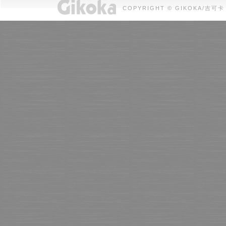
COPYRIGHT © GIKOKA/吉可