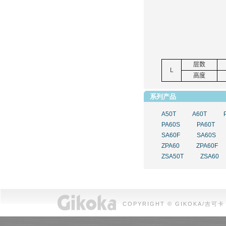
层数
L
高度
系列产品
A50T
A60T
PA60S
PA60T
SA60F
SA60S
ZPA60
ZPA60F
ZSA50T
ZSA60
COPYRIGHT © GIKOKA/吉可