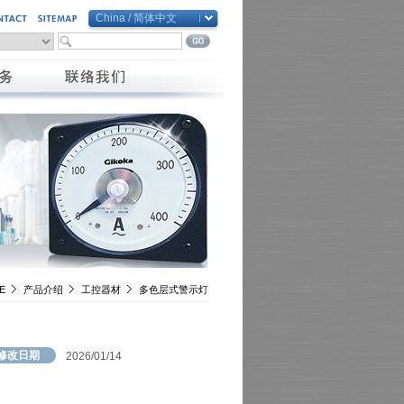
China / 简体中文
Global / English
Taiwan / 繁體中文
China / 简体中文
Vietnam / Việt Nam
E
产品介绍
工控器材
多色层式警示灯
修改日期
2026/01/14