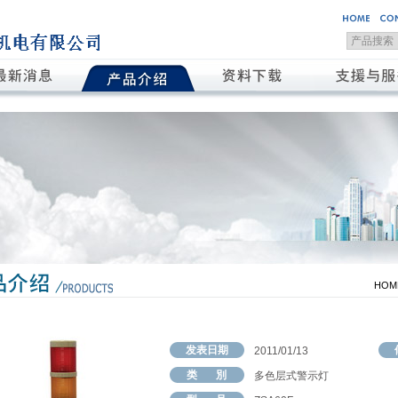
HOM
发表日期
2011/01/13
类 別
多色层式警示灯