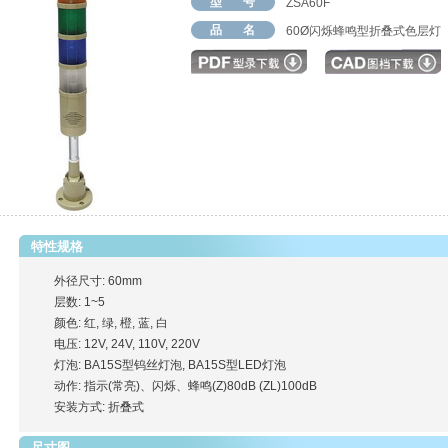
型 号
ZSA60F
品 名
60Ø闪烁蜂鸣型折叠式色层灯
特性规格
外径尺寸: 60mm
层数: 1~5
颜色: 红, 绿, 橙, 蓝, 白
电压: 12V, 24V, 110V, 220V
灯泡: BA15S型钨丝灯泡, BA15S型LED灯泡
动作: 指示(常亮)、闪烁、蜂鸣(Z)80dB (ZL)100dB
安装方式: 折叠式
尺寸图